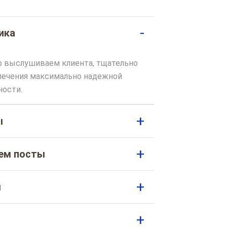
ика
о выслушиваем клиента, тщательно
спечения максимально надежной
ности.
ы
яем посты
м