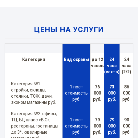
ЦЕНЫ НА УСЛУГИ
Категория
Вид охраны
до 12
24
24
часов
часа
часа
(вахта)
(2/2)
Категория №1:
1 пост
76
73
86
стройки, склады,
стоимость
000
000
000
стоянки, ТСЖ, дачи,
руб.
руб.
руб.
руб.
эконом магазины руб.
Категория №2: офисы,
ТЦ, БЦ класс «В,С»,
1 пост
79
79
90
рестораны, гостиницы
стоимость
000
000
000
до 3*, ювелирные
руб.
руб.
руб.
руб.