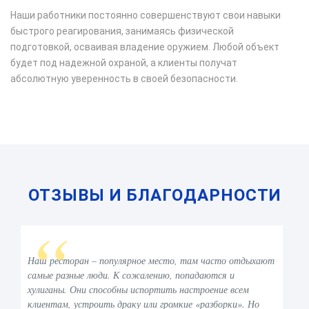
Наши работники постоянно совершенствуют свои навыки
М
быстрого реагирования, занимаясь физической
си
подготовкой, осваивая владение оружием. Любой объект
л
будет под надежной охраной, а клиенты получат
пе
абсолютную уверенность в своей безопасности.
к
л
ОТЗЫВЫ И БЛАГОДАРНОСТИ
Наш ресторан – популярное место, там часто отдыхают
самые разные люди. К сожалению, попадаются и
хулиганы. Они способны испортить настроение всем
клиентам, устроить драку или громкие «разборки». Но