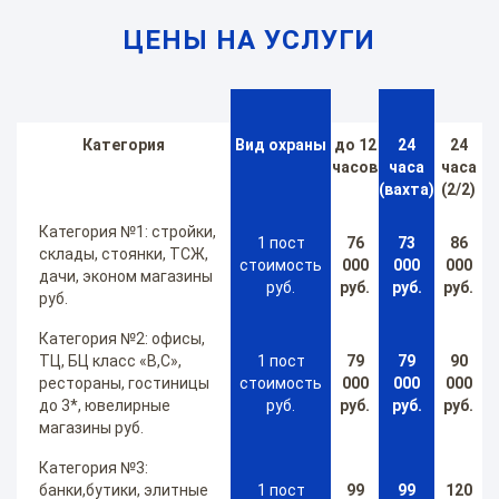
ЦЕНЫ НА УСЛУГИ
Категория
Вид охраны
до 12
24
24
часов
часа
часа
(вахта)
(2/2)
Категория №1: стройки,
1 пост
76
73
86
склады, стоянки, ТСЖ,
стоимость
000
000
000
дачи, эконом магазины
руб.
руб.
руб.
руб.
руб.
Категория №2: офисы,
ТЦ, БЦ класс «В,С»,
1 пост
79
79
90
рестораны, гостиницы
стоимость
000
000
000
до 3*, ювелирные
руб.
руб.
руб.
руб.
магазины руб.
Категория №3:
банки,бутики, элитные
1 пост
99
99
120